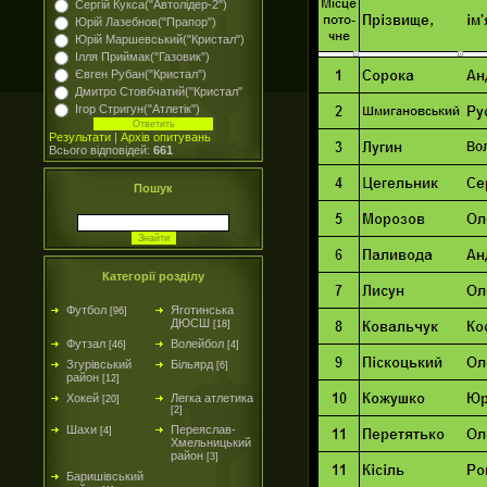
Сергій Кукса("Автолідер-2")
Юрій Лазебнов("Прапор")
Юрій Маршевський("Кристал")
Ілля Приймак("Газовик")
Євген Рубан("Кристал")
Дмитро Стовбчатий("Кристал"
Ігор Стригун("Атлетік")
Результати
|
Архів опитувань
Всього відповідей:
661
Пошук
Категорії розділу
Футбол
Яготинська
[96]
ДЮСШ
[18]
Футзал
Волейбол
[46]
[4]
Згурівський
Більярд
[6]
район
[12]
Хокей
Легка атлетика
[20]
[2]
Шахи
Переяслав-
[4]
Хмельницький
район
[3]
Баришівський