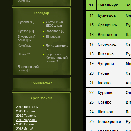
район
[1]
Календар
Футбол
Яготинська
[96]
ДЮСШ
[18]
Футзал
Волейбол
[46]
[4]
Згурівський
Більярд
[6]
район
[12]
Хокей
Легка атлетика
[20]
[2]
Шахи
Переяслав-
[4]
Хмельницький
район
[3]
Баришівський
район
[1]
Форма входу
Архів записів
2012 Березень
2012 Квітень
2012 Травень
2012 Червень
2013 Січень
2013 Лютий