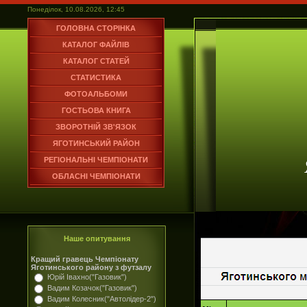
Понеділок, 10.08.2026, 12:45
ГОЛОВНА СТОРІНКА
КАТАЛОГ ФАЙЛІВ
КАТАЛОГ СТАТЕЙ
СТАТИСТИКА
ФОТОАЛЬБОМИ
ГОСТЬОВА КНИГА
ЗВОРОТНІЙ ЗВ'ЯЗОК
ЯГОТИНСЬКИЙ РАЙОН
РЕГІОНАЛЬНІ ЧЕМПІОНАТИ
ОБЛАСНІ ЧЕМПІОНАТИ
Наше опитування
Кращий гравець Чемпіонату
Яготинського району з футзалу
Юрій Івахно("Газовик")
Вадим Козачок("Газовик")
Вадим Колесник("Автолідер-2")