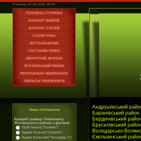
П`ятниця, 07.08.2026, 08:00
ГОЛОВНА СТОРІНКА
КАТАЛОГ ФАЙЛІВ
КАТАЛОГ СТАТЕЙ
СТАТИСТИКА
ФОТОАЛЬБОМИ
ГОСТЬОВА КНИГА
ЗВОРОТНІЙ ЗВ'ЯЗОК
ЯГОТИНСЬКИЙ РАЙОН
РЕГІОНАЛЬНІ ЧЕМПІОНАТИ
ОБЛАСНІ ЧЕМПІОНАТИ
Андрушівський райо
Наше опитування
Баранівський район
Бердичівський райо
Кращий гравець Чемпіонату
Яготинського району з футзалу
Брусилівський райо
Юрій Івахно("Газовик")
Володарсько-Волинс
Вадим Козачок("Газовик")
Ємільчинський райо
Вадим Колесник("Автолідер-2")