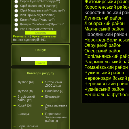
Житомирський райо
Сергій Кукса("Автолідер-2")
Юрій Лазебнов("Прапор")
Коростенський райо
Юрій Маршевський("Кристал")
Коростишівський ра
Ілля Приймак("Газовик")
Лугинський район
Євген Рубан("Кристал")
Любарський район
Дмитро Стовбчатий("Кристал"
Малинський район
Ігор Стригун("Атлетік")
Народицький район
Результати
|
Архів опитувань
Новоград-Волинськи
Всього відповідей:
661
Овруцький район
Олевський район
Пошук
Попільнянський рай
Радомишльський ра
Романівський район
Ружинський район
Категорії розділу
Червоноармійський 
Футбол
Яготинська
Черняхівський райо
[96]
ДЮСШ
[18]
Чуднівський район
Футзал
Волейбол
[46]
[4]
Регіональна футбол
Згурівський
Більярд
[6]
район
[12]
Хокей
Легка атлетика
[20]
[2]
Шахи
Переяслав-
[4]
Хмельницький
район
[3]
Баришівський