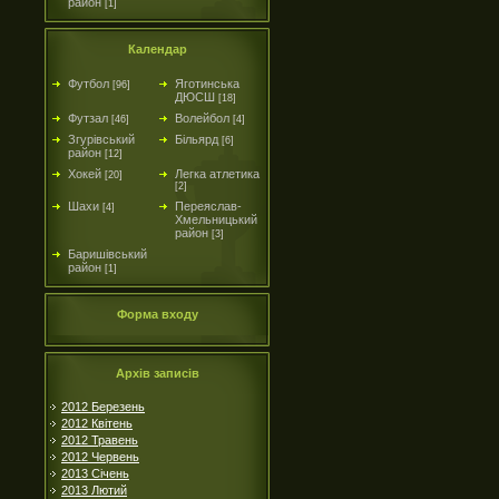
район
[1]
Календар
Футбол
Яготинська
[96]
ДЮСШ
[18]
Футзал
Волейбол
[46]
[4]
Згурівський
Більярд
[6]
район
[12]
Хокей
Легка атлетика
[20]
[2]
Шахи
Переяслав-
[4]
Хмельницький
район
[3]
Баришівський
район
[1]
Форма входу
Архів записів
2012 Березень
2012 Квітень
2012 Травень
2012 Червень
2013 Січень
2013 Лютий