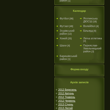
район
[1]
Календар
Футбол
Яготинська
[96]
ДЮСШ
[18]
Футзал
Волейбол
[46]
[4]
Згурівський
Більярд
[6]
район
[12]
Хокей
Легка атлетика
[20]
[2]
Шахи
Переяслав-
[4]
Хмельницький
район
[3]
Баришівський
район
[1]
Форма входу
Архів записів
2012 Березень
2012 Квітень
2012 Травень
2012 Червень
2013 Січень
2013 Лютий