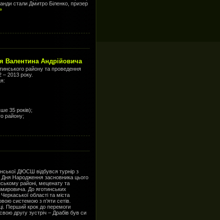
анди стали Дмитро Біленко, призер
»
ця Валентина Андрійовича
отинського району та проведення
 – 2013 року.
я:
ше 35 років);
го району;
инської ДЮСШ відбувся турнір з
д Дня Народження засновника цього
нському районі, меценату та
имировича. До яготинських
 Черкаської області та міста
овою системою з п’яти сетів.
і. Перший крок до перемоги
 свою другу зустріч – Драбів був си