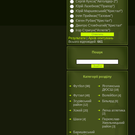
Сергій Кукса("Автолідер-2")
Юрій Лазебнов("Прапор")
Юрій Маршевський("Кристал")
Ілля Приймак("Газовик")
Євген Рубан("Кристал")
Дмитро Стовбчатий("Кристал"
Ігор Стригун("Атлетік")
Результати
|
Архів опитувань
Всього відповідей:
661
Пошук
Категорії розділу
Футбол
Яготинська
[96]
ДЮСШ
[18]
Футзал
Волейбол
[46]
[4]
Згурівський
Більярд
[6]
район
[12]
Хокей
Легка атлетика
[20]
[2]
Шахи
Переяслав-
[4]
Хмельницький
район
[3]
Баришівський