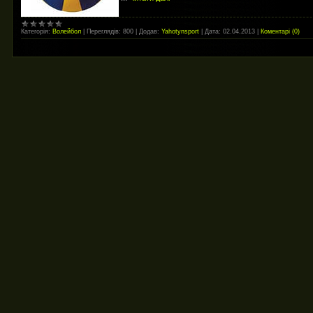
Категорія:
Волейбол
|
Переглядів:
800
|
Додав:
Yahotynsport
|
Дата:
02.04.2013
|
Коментарі (0)