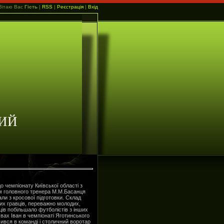
Вітаю Вас
Гість
|
RSS
|
Реєстрація
|
Вхід
ИЙ
 чемпіонату Київської області з
ом головного тренера М.М.Басанця
ли з кросової підготовки. Склад
их гравців, переважно молодих,
ів побільшало футболістів з інших
Івах Іван в чемпіонаті Яготинського
вся в команді і столичний воротар