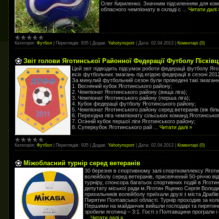
Олег Кириленко. Значним підсиленням для ком
обласного чемпіонату в складі с
...
Читати далі 
Категорія:
Футбол
|
Переглядів:
835
|
Додав:
Yahotynsport
|
Дата:
02.04.2013
|
Коментарі (0)
Звіт голови Яготинської Районної Федерації Футболу Пісків
Цей звіт підводить підсумок роботи федерації футболу Яг
всіх футбольних змагань під егідою федерації в сезоні 2012
За минулий футбольний сезон були проведені такі змаганн
1. Весняний кубок Яготинського району;
2. Чемпіонат Яготинського району (вища ліга);
3. Чемпіонат Яготинського району (перша ліга);
4. Кубок федерації футболу Яготинського району;
5. Чемпіонат Яготинського району серед ветеранів (вік біль
6. Перехідна ліга чемпіонату сільських команд Яготинсько
7. Осінній кубок першої ліги Яготинського району;
8. Суперкубок Яготинського рай
...
Читати далі »
Категорія:
Футбол
|
Переглядів:
935
|
Додав:
Yahotynsport
|
Дата:
02.04.2013
|
Коментарі (0)
Міжобласний турнір серед ветеранів
30 березня в спортивному залі спорткомплексу Ягот
волейболу серед ветеранів, присвячений 50-річчю ві
турніру, спонсора багатьох спортивних подій в Яготи
депутату міської ради м.Яготин Яценко Сергія Волод
прихильників волейболу приїхали друзі з міста Драбів
Пирятин Полтавської області. Турнір проходив за кол
Першими на майданчик вийшли господарі та пирятинц
зробили яготинці – 3:1. Гості з Полтавщини програли і
...
Читати далі »