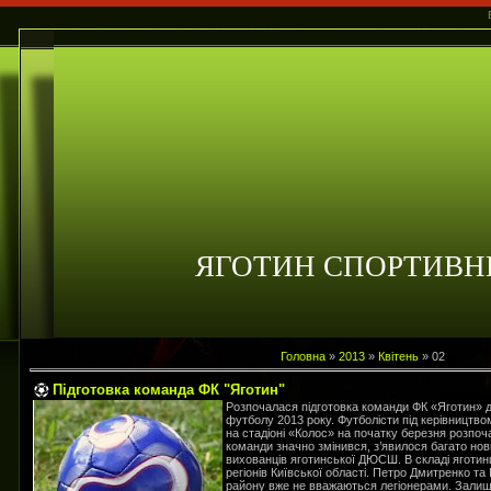
ЯГОТИН СПОРТИВН
Головна
»
2013
»
Квітень
»
02
Підготовка команда ФК "Яготин"
Розпочалася підготовка команди ФК «Яготин» до
футболу 2013 року. Футболісти під керівництв
на стадіоні «Колос» на початку березня розпоча
команди значно змінився, з’явилося багато нов
вихованців яготинської ДЮСШ. В складі яготинц
регіонів Київської області. Петро Дмитренко та 
району вже не вважаються легіонерами. Залиши