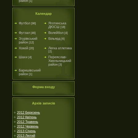
район
[1]
Календар
Футбол
Яготинська
[96]
ДЮСШ
[18]
Футзал
Волейбол
[46]
[4]
Згурівський
Більярд
[6]
район
[12]
Хокей
Легка атлетика
[20]
[2]
Шахи
Переяслав-
[4]
Хмельницький
район
[3]
Баришівський
район
[1]
Форма входу
Архів записів
2012 Березень
2012 Квітень
2012 Травень
2012 Червень
2013 Січень
2013 Лютий