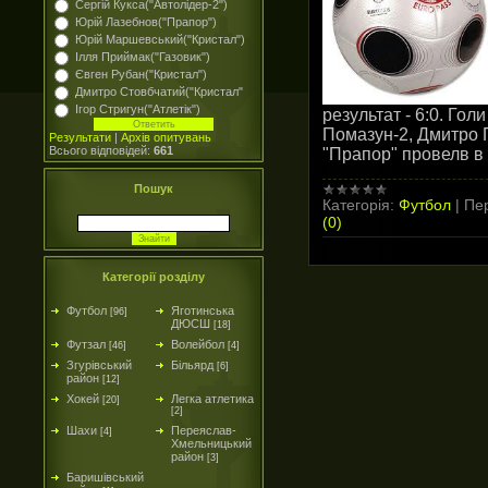
Сергій Кукса("Автолідер-2")
Юрій Лазебнов("Прапор")
Юрій Маршевський("Кристал")
Ілля Приймак("Газовик")
Євген Рубан("Кристал")
Дмитро Стовбчатий("Кристал"
Ігор Стригун("Атлетік")
результат - 6:0. Го
Помазун-2, Дмитро 
Результати
|
Архів опитувань
Всього відповідей:
661
"Прапор" провелв в 
Пошук
Категорія:
Футбол
|
Пер
(0)
Категорії розділу
Футбол
Яготинська
[96]
ДЮСШ
[18]
Футзал
Волейбол
[46]
[4]
Згурівський
Більярд
[6]
район
[12]
Хокей
Легка атлетика
[20]
[2]
Шахи
Переяслав-
[4]
Хмельницький
район
[3]
Баришівський