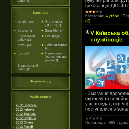
руку потрапили футб
район
[1]
вихованців ДЮСШ ві
Календар
Категорія:
Футбол
|
Пер
(2)
Футбол
Яготинська
[96]
ДЮСШ
[18]
Футзал
Волейбол
[46]
[4]
V Київська о
Згурівський
Більярд
[6]
службовців
район
[12]
Хокей
Легка атлетика
[20]
[2]
Шахи
Переяслав-
[4]
Хмельницький
район
[3]
Баришівський
район
[1]
Форма входу
- Змагання проводили
Архів записів
футболу та волейбо
у всіх видах, окрім
2012 Березень
поступилися в зона
2012 Квітень
2012 Травень
2012 Червень
Переглядів:
969
|
Дода
2013 Січень
2013 Лютий