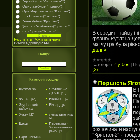
Сергій Кукса("Автолідер-2")
Юрій Лазебнов("Прапор")
Юрій Маршевський("Кристал")
Ілля Приймак("Газовик")
Євген Рубан("Кристал")
Дмитро Стовбчатий("Кристал"
Ігор Стригун("Атлетік")
В середині тайму ін
флангу Руслана Довг
Результати
|
Архів опитувань
Всього відповідей:
661
матчу гра була рівн
далі »
Пошук
Категорія:
Футбол
|
Пер
(2)
Категорії розділу
Першість Ягот
В 
Футбол
Яготинська
[96]
ДЮСШ
[18]
пе
Футзал
Волейбол
[46]
[4]
Па
Згурівський
Більярд
[6]
го
район
[12]
по
Хокей
Легка атлетика
[20]
за
[2]
ві
Шахи
Переяслав-
[4]
Хмельницький
розпочинати наступ
район
[3]
"Кристал-2" - продо
Баришівський