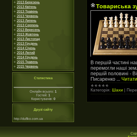
2013 Березень
Товариська з
2013 Квітень
2013 Травень
2013 Червень
2013 Липень
2013 Серпень
2013 Вересень
2013 Жовтень
2013 Листопад
2013 Грудень
2014 Січень
2014 Лютий
2014 Грудень
В першій частині на
2015 Травень
2015 Червень
перемогли наші земл
першій половині - В
Статистика
Писаренко
...
Читати
Категорія:
Шахи
|
Пере
Онлайн всього:
1
Гостей:
1
Користувачів:
0
Друзі сайту
http://duflko.com.ua
Cop
Безко