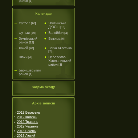
район
[1]
Календар
Футбол
Яготинська
[96]
ДЮСШ
[18]
Футзал
Волейбол
[46]
[4]
Згурівський
Більярд
[6]
район
[12]
Хокей
Легка атлетика
[20]
[2]
Шахи
Переяслав-
[4]
Хмельницький
район
[3]
Баришівський
район
[1]
Форма входу
Архів записів
2012 Березень
2012 Квітень
2012 Травень
2012 Червень
2013 Січень
2013 Лютий