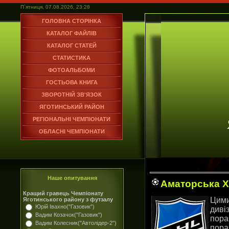
П`ятниця, 07.08.2026, 23:28
ГОЛОВНА СТОРІНКА
КАТАЛОГ ФАЙЛІВ
КАТАЛОГ СТАТЕЙ
СТАТИСТИКА
ФОТОАЛЬБОМИ
ГОСТЬОВА КНИГА
ЗВОРОТНІЙ ЗВ'ЯЗОК
ЯГОТИНСЬКИЙ РАЙОН
РЕГІОНАЛЬНІ ЧЕМПІОНАТИ
ОБЛАСНІ ЧЕМПІОНАТИ
Наше опитування
Аматорська Х
Кращий гравець Чемпіонату
Цими
Яготинського району з футзалу
Юрій Івахно("Газовик")
диві
Вадим Козачок("Газовик")
пора
Вадим Колесник("Автолідер-2")
пора