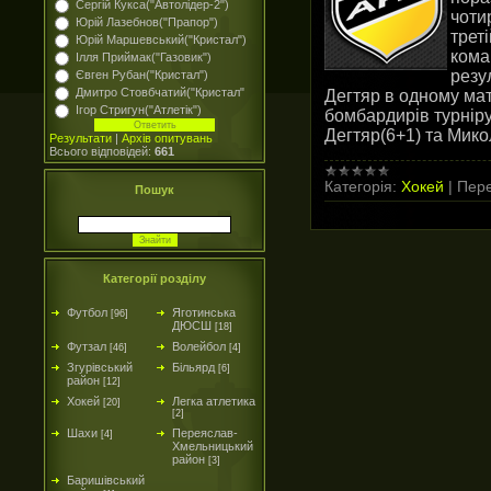
Сергій Кукса("Автолідер-2")
чоти
Юрій Лазебнов("Прапор")
трет
Юрій Маршевський("Кристал")
кома
Ілля Приймак("Газовик")
резу
Євген Рубан("Кристал")
Дмитро Стовбчатий("Кристал"
Дегтяр в одному мат
Ігор Стригун("Атлетік")
бомбардирів турніру
Дегтяр(6+1) та Мик
Результати
|
Архів опитувань
Всього відповідей:
661
Категорія:
Хокей
|
Пере
Пошук
Категорії розділу
Футбол
Яготинська
[96]
ДЮСШ
[18]
Футзал
Волейбол
[46]
[4]
Згурівський
Більярд
[6]
район
[12]
Хокей
Легка атлетика
[20]
[2]
Шахи
Переяслав-
[4]
Хмельницький
район
[3]
Баришівський