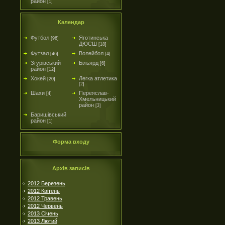
район
[1]
Календар
Футбол
Яготинська
[96]
ДЮСШ
[18]
Футзал
Волейбол
[46]
[4]
Згурівський
Більярд
[6]
район
[12]
Хокей
Легка атлетика
[20]
[2]
Шахи
Переяслав-
[4]
Хмельницький
район
[3]
Баришівський
район
[1]
Форма входу
Архів записів
2012 Березень
2012 Квітень
2012 Травень
2012 Червень
2013 Січень
2013 Лютий