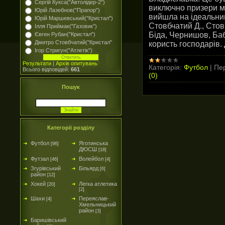
Сергій Кукса("Автолідер-2")
виключно призери ми
Юрій Лазебнов("Прапор")
вийшла на ідеальний
Юрій Маршевський("Кристал")
Стовбчатий Д., Стов
Ілля Приймак("Газовик")
Біда, Чернишов, Баб
Євген Рубан("Кристал")
Дмитро Стовбчатий("Кристал"
користь господарів
Ігор Стригун("Атлетік")
Результати
|
Архів опитувань
Категорія:
Футбол
|
Пер
Всього відповідей:
661
(0)
Пошук
Категорії розділу
Футбол
Яготинська
[96]
ДЮСШ
[18]
Футзал
Волейбол
[46]
[4]
Згурівський
Більярд
[6]
район
[12]
Хокей
Легка атлетика
[20]
[2]
Шахи
Переяслав-
[4]
Хмельницький
район
[3]
Баришівський