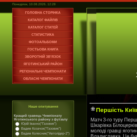
Понеділок, 10.08.2026, 12:28
ГОЛОВНА СТОРІНКА
КАТАЛОГ ФАЙЛІВ
КАТАЛОГ СТАТЕЙ
СТАТИСТИКА
ФОТОАЛЬБОМИ
ГОСТЬОВА КНИГА
ЗВОРОТНІЙ ЗВ'ЯЗОК
ЯГОТИНСЬКИЙ РАЙОН
РЕГІОНАЛЬНІ ЧЕМПІОНАТИ
ОБЛАСНІ ЧЕМПІОНАТИ
Наше опитування
Першість Київ
Кращий гравець Чемпіонату
Матч 3-го туру Перш
Яготинського району з футзалу
Юрій Івахно("Газовик")
Шкарівка Білоцерків
Вадим Козачок("Газовик")
молоді гравці яготи
Вадим Колесник("Автолідер-2")
Владиславка. Це був