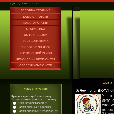
Субота, 08.08.2026, 13:52
ГОЛОВНА СТОРІНКА
КАТАЛОГ ФАЙЛІВ
КАТАЛОГ СТАТЕЙ
СТАТИСТИКА
ФОТОАЛЬБОМИ
ГОСТЬОВА КНИГА
ЗВОРОТНІЙ ЗВ'ЯЗОК
ЯГОТИНСЬКИЙ РАЙОН
РЕГІОНАЛЬНІ ЧЕМПІОНАТИ
ОБЛАСНІ ЧЕМПІОНАТИ
Головна
Наше опитування
Чемпіонат ДЮФЛ Киї
У четв
Кращий гравець Чемпіонату
Яготинського району з футзалу
дитяч
Юрій Івахно("Газовик")
своєм
Вадим Козачок("Газовик")
перем
Вадим Колесник("Автолідер-2")