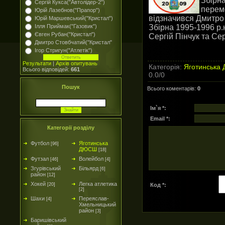
Збірна
Сергій Кукса("Автолідер-2")
перемо
Юрій Лазебнов("Прапор")
відзначився Дмитро
Юрій Маршевський("Кристал")
Збірна 1995-1996 р.
Ілля Приймак("Газовик")
Євген Рубан("Кристал")
Сергій Пінчук та Сер
Дмитро Стовбчатий("Кристал"
Ігор Стригун("Атлетік")
Результати
|
Архів опитувань
Категорія
:
Яготинська
Всього відповідей:
661
0.0
/
0
Пошук
Всього коментарів
:
0
Ім`я *:
Email *:
Категорії розділу
Футбол
Яготинська
[96]
ДЮСШ
[18]
Футзал
Волейбол
[46]
[4]
Згурівський
Більярд
[6]
район
[12]
Хокей
Легка атлетика
Код *:
[20]
[2]
Шахи
Переяслав-
[4]
Хмельницький
район
[3]
Баришівський