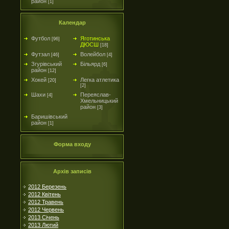
район
[1]
Календар
Футбол
Яготинська
[96]
ДЮСШ
[18]
Футзал
Волейбол
[46]
[4]
Згурівський
Більярд
[6]
район
[12]
Хокей
Легка атлетика
[20]
[2]
Шахи
Переяслав-
[4]
Хмельницький
район
[3]
Баришівський
район
[1]
Форма входу
Архів записів
2012 Березень
2012 Квітень
2012 Травень
2012 Червень
2013 Січень
2013 Лютий