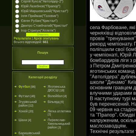
Сергій Кукса("Автолідер-2")
Юрій Лазебнов("Прапор")
Юрій Маршевський("Кристал")
Ілля Приймак("Газовик")
Євген Рубан("Кристал")
Дмитро Стовбчатий("Кристал"
села Фарбоване, які
Ігор Стригун("Атлетік")
черняхівці відповіл
провів "тренування" 
Результати
|
Архів опитувань
Всього відповідей:
661
рекорд чемпіонату. 
поліпшили свої бомб
Пошук
у чемпіонаті, Юрій
бомбардирів ліги з 
з Петром Дмитренком
яготинських команд 
"Автолідера" дубле
Категорії розділу
школи "Динамо" Київ
Футбол
Яготинська
основним гравцем д
[96]
ДЮСШ
[18]
влучними ударами в
Футзал
Волейбол
[46]
[4]
В наступному турі м
Згурівський
Більярд
[6]
був перенесений. На
район
[12]
09 червня на стадіо
Хокей
Легка атлетика
[20]
та "Прапор". Обидві
[2]
напруженим, оскільк
Шахи
Переяслав-
[4]
Хмельницький
маслозаводцям.
район
[3]
Технічні результати 
Баришівський