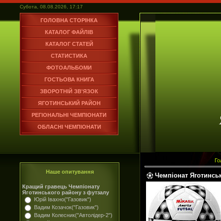
Субота, 08.08.2026, 17:17
ГОЛОВНА СТОРІНКА
КАТАЛОГ ФАЙЛІВ
КАТАЛОГ СТАТЕЙ
СТАТИСТИКА
ФОТОАЛЬБОМИ
ГОСТЬОВА КНИГА
ЗВОРОТНІЙ ЗВ'ЯЗОК
ЯГОТИНСЬКИЙ РАЙОН
РЕГІОНАЛЬНІ ЧЕМПІОНАТИ
ОБЛАСНІ ЧЕМПІОНАТИ
Го
Наше опитування
Чемпіонат Яготинсь
Кращий гравець Чемпіонату
Яготинського району з футзалу
Юрій Івахно("Газовик")
Вадим Козачок("Газовик")
Вадим Колесник("Автолідер-2")