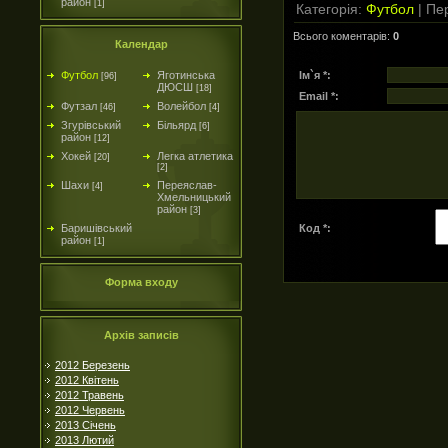
район
[1]
Категорія
:
Футбол
|
Пер
Всього коментарів
:
0
Календар
Ім`я *:
Футбол
Яготинська
[96]
ДЮСШ
[18]
Email *:
Футзал
Волейбол
[46]
[4]
Згурівський
Більярд
[6]
район
[12]
Хокей
Легка атлетика
[20]
[2]
Шахи
Переяслав-
[4]
Хмельницький
район
[3]
Код *:
Баришівський
район
[1]
Форма входу
Архів записів
2012 Березень
2012 Квітень
2012 Травень
2012 Червень
2013 Січень
2013 Лютий