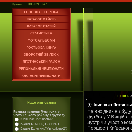
Субота, 08.08.2026, 04:16
ГОЛОВНА СТОРІНКА
КАТАЛОГ ФАЙЛІВ
КАТАЛОГ СТАТЕЙ
СТАТИСТИКА
ФОТОАЛЬБОМИ
ГОСТЬОВА КНИГА
ЗВОРОТНІЙ ЗВ'ЯЗОК
ЯГОТИНСЬКИЙ РАЙОН
РЕГІОНАЛЬНІ ЧЕМПІОНАТИ
ОБЛАСНІ ЧЕМПІОНАТИ
Головна
Наше опитування
Чемпіонат Яготинськ
На вихідних відбуду
Кращий гравець Чемпіонату
Яготинського району з футзалу
футболу У Вищій ліз
Юрій Івахно("Газовик")
Зустріч з участю ко
Вадим Козачок("Газовик")
Першості Київської 
Вадим Колесник("Автолідер-2")