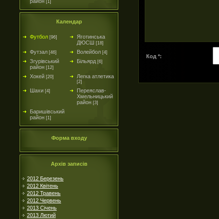
район
[1]
Календар
Футбол
Яготинська
[96]
ДЮСШ
[18]
Футзал
Волейбол
[46]
[4]
Код *:
Згурівський
Більярд
[6]
район
[12]
Хокей
Легка атлетика
[20]
[2]
Шахи
Переяслав-
[4]
Хмельницький
район
[3]
Баришівський
район
[1]
Форма входу
Архів записів
2012 Березень
2012 Квітень
2012 Травень
2012 Червень
2013 Січень
2013 Лютий