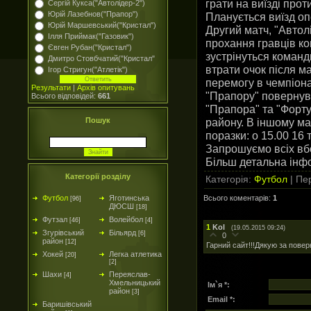
грати на виїзді прот
Сергій Кукса("Автолідер-2")
Юрій Лазебнов("Прапор")
Планується виїзд оп
Юрій Маршевський("Кристал")
Другий матч, "Автол
Ілля Приймак("Газовик")
прохання гравців ком
Євген Рубан("Кристал")
зустрінуться коман
Дмитро Стовбчатий("Кристал"
втрати очок після м
Ігор Стригун("Атлетік")
перемогу в чемпіона
Результати
|
Архів опитувань
"Прапору" повернув
Всього відповідей:
661
"Прапора" та "Форту
району. В іншому ма
Пошук
поразки: о 15.00 16 
Запрошуємо всіх вбо
Більш детальна інфо
Категорії розділу
Категорія
:
Футбол
|
Пер
Всього коментарів
:
1
Футбол
Яготинська
[96]
ДЮСШ
[18]
Футзал
Волейбол
[46]
[4]
1
Kol
(19.05.2015 09:24)
Згурівський
Більярд
[6]
0
район
[12]
Гарний сайт!!!Дякую за повер
Хокей
Легка атлетика
[20]
[2]
Шахи
Переяслав-
[4]
Хмельницький
Ім`я *:
район
[3]
Email *:
Баришівський