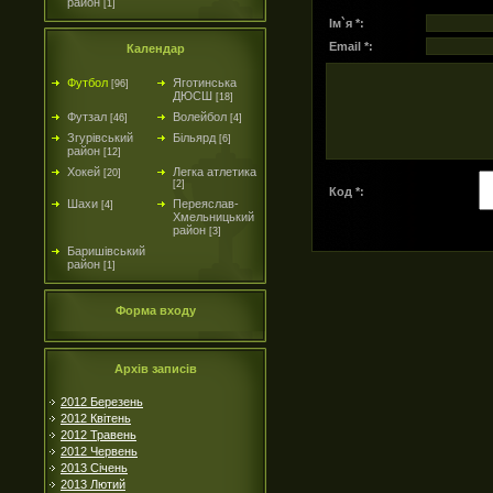
район
[1]
Ім`я *:
Email *:
Календар
Футбол
Яготинська
[96]
ДЮСШ
[18]
Футзал
Волейбол
[46]
[4]
Згурівський
Більярд
[6]
район
[12]
Хокей
Легка атлетика
[20]
[2]
Код *:
Шахи
Переяслав-
[4]
Хмельницький
район
[3]
Баришівський
район
[1]
Форма входу
Архів записів
2012 Березень
2012 Квітень
2012 Травень
2012 Червень
2013 Січень
2013 Лютий