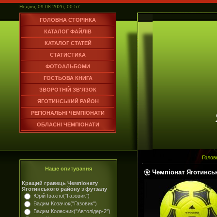
Неділя, 09.08.2026, 00:57
ГОЛОВНА СТОРІНКА
КАТАЛОГ ФАЙЛІВ
КАТАЛОГ СТАТЕЙ
СТАТИСТИКА
ФОТОАЛЬБОМИ
ГОСТЬОВА КНИГА
ЗВОРОТНІЙ ЗВ'ЯЗОК
ЯГОТИНСЬКИЙ РАЙОН
РЕГІОНАЛЬНІ ЧЕМПІОНАТИ
ОБЛАСНІ ЧЕМПІОНАТИ
Голов
Наше опитування
Чемпіонат Яготинськ
Кращий гравець Чемпіонату
Яготинського району з футзалу
Юрій Івахно("Газовик")
Вадим Козачок("Газовик")
Вадим Колесник("Автолідер-2")