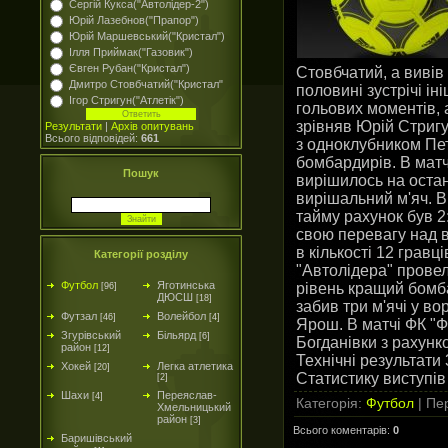
Сергій Кукса("Автолідер-2")
Юрій Лазебнов("Прапор")
Юрій Маршевський("Кристал")
Ілля Приймак("Газовик")
Євген Рубан("Кристал")
Стовбчатий, а вивів
Дмитро Стовбчатий("Кристал"
половині зустрічі ін
Ігор Стригун("Атлетік")
гольових моментів, 
зрівняв Юрій Стригун
Результати
|
Архів опитувань
Всього відповідей:
661
з одноклубником Пе
бомбардирів. В матч
Пошук
вирішилось на остан
вирішальний м'яч. В
тайму рахунок був 2:
свою перевагу над 
в кількості 12 гравці
Категорії розділу
"Автолідера" провел
Футбол
Яготинська
рівень кращий бомба
[96]
ДЮСШ
[18]
забив три м'ячі у в
Футзал
Волейбол
[46]
[4]
Ярош. В матчі ФК "Ф
Згурівський
Більярд
[6]
Богданівки з рахунко
район
[12]
Технічні результати 
Хокей
Легка атлетика
[20]
Статистику виступів
[2]
Шахи
Переяслав-
[4]
Категорія
:
Футбол
|
Пер
Хмельницький
район
[3]
Всього коментарів
:
0
Баришівський