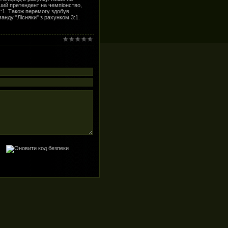
нший претендент на чемпіонство,
2:1. Також перемогу здобув
анду "Лісняки" з рахунком 3:1.