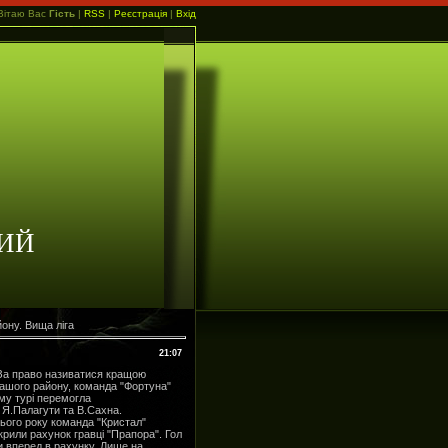
Вітаю Вас
Гість
|
RSS
|
Реєстрація
|
Вхід
ИЙ
ону. Вища ліга
21:07
 За право називатися кращою
нашого району, команда "Фортуна"
му турі перемогла
 Я.Палагути та В.Сахна.
ього року команда "Кристал"
рили рахунок гравці "Прапора". Гол
ти вперед в рахунку. Лише на