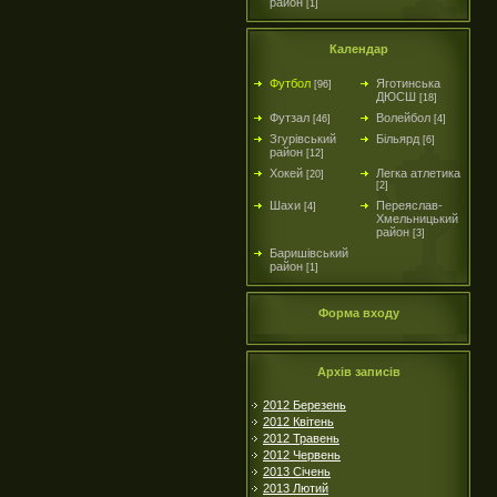
район
[1]
Календар
Футбол
Яготинська
[96]
ДЮСШ
[18]
Футзал
Волейбол
[46]
[4]
Згурівський
Більярд
[6]
район
[12]
Хокей
Легка атлетика
[20]
[2]
Шахи
Переяслав-
[4]
Хмельницький
район
[3]
Баришівський
район
[1]
Форма входу
Архів записів
2012 Березень
2012 Квітень
2012 Травень
2012 Червень
2013 Січень
2013 Лютий