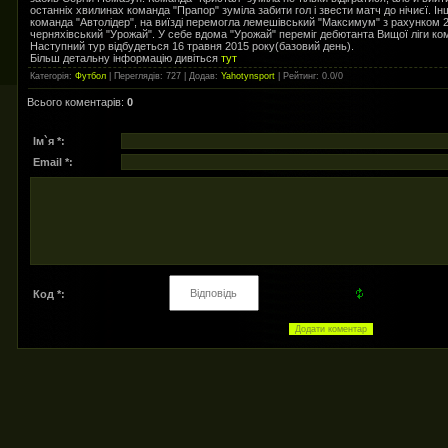
останніх хвилинах команда "Прапор" зуміла забити гол і звести матч до нічиєї. І
команда "Автолідер", на виїзді перемогла лемешівський "Максимум" з рахунком 
черняхівський "Урожай". У себе вдома "Урожай" переміг дебютанта Вищої ліги ком
Наступний тур відбудеться 16 травня 2015 року(базовий день).
Більш детальну інформацію дивіться
тут
Категорія
:
Футбол
|
Переглядів
: 727 |
Додав
:
Yahotynsport
|
Рейтинг
:
0.0
/
0
Всього коментарів
:
0
Ім`я *:
Email *:
Код *: