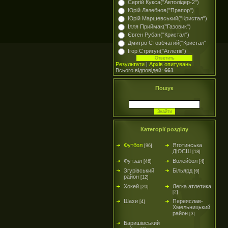
Сергій Кукса("Автолідер-2")
Юрій Лазебнов("Прапор")
Юрій Маршевський("Кристал")
Ілля Приймак("Газовик")
Євген Рубан("Кристал")
Дмитро Стовбчатий("Кристал"
Ігор Стригун("Атлетік")
Результати
|
Архів опитувань
Всього відповідей:
661
Пошук
Категорії розділу
Футбол
Яготинська
[96]
ДЮСШ
[18]
Футзал
Волейбол
[46]
[4]
Згурівський
Більярд
[6]
район
[12]
Хокей
Легка атлетика
[20]
[2]
Шахи
Переяслав-
[4]
Хмельницький
район
[3]
Баришівський