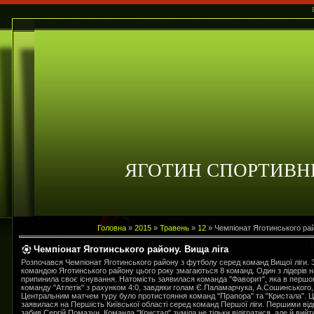
ЯГОТИН СПОРТИВН
Головна
»
2015
»
Травень
»
12
» Чемпіонат Яготинського рай
Чемпіонат Яготинського району. Вища ліга
Розпочався Чемпіонат Яготинського району з футболу серед команд Вищої ліги.
командою Яготинського району цього року змагаються 8 команд. Один з лідерів 
припинила своє існування. Натомість заявилася команда "Фаворит", яка в першо
команду "Атлетік" з рахунком 4:0, завдяки голам Є.Паламарчука, А.Сошинського,
Центральним матчем туру було протистояння команд "Прапора" та "Кристала". Ц
заявилася на Першість Київської області серед команд Першої ліги. Першими відк
забив Сергій Помазун. Команда "Кристал" зуміла не тільки відігратися, але й вий