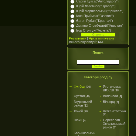
Сергій Кукса("Автолідер-2")
Юрій Лазебнов("Прапор")
Юрій Маршевський("Кристал")
Ілля Приймак("Газовик")
Євген Рубан("Кристал")
Дмитро Стовбчатий("Кристал"
Ігор Стригун("Атлетік")
Результати
|
Архів опитувань
Всього відповідей:
661
Пошук
Категорії розділу
Футбол
Яготинська
[96]
ДЮСШ
[18]
Футзал
Волейбол
[46]
[4]
Згурівський
Більярд
[6]
район
[12]
Хокей
Легка атлетика
[20]
[2]
Шахи
Переяслав-
[4]
Хмельницький
район
[3]
Баришівський