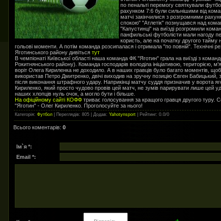
по пенальті перемогу святкували футбол
рахунком 7:6 були сильнішими від коман
матчі закінчилися з розгромними раху
спокою" "Атлетік" познущався над кома
"Капустинці" на виїзді розгромили ком
панфильські футболісти мали нагоду пе
користь, але на початку другого тайм
гольові моменти. А потім команда розсипалася і отримала "по повній". Технічні р
Яготинського району дивіться
тут
В чемпіонаті Київської області наша команда ФК "Яготин" грала на виїзді з коман
Рокитнянського району). Команда господарів володіла ініціативою, територією, м'
воріт Олега Кириленка не доходило. А в наших гравців було багато моментів, щоб 
використав Петро Дмитренко, двічі виходив на зручну позицію Євген Бабицький, 
після виконання штрафного удару. Наприкінці матчу суддя призначив у ворота я
Кириленко, який просто чудово провів цей матч, не зумів парирувати лише цей уд
наших хлопців нуль очок, а могло бути і більше.
На офіційному сайті КОФФ
триває голосування за кращого гравця другого туру. С
"Яготин" - Олег Кириленко. Проголосуйте за нього!
Категорія
:
Футбол
|
Переглядів
: 805 |
Додав
:
Yahotynsport
|
Рейтинг
:
0.0
/
0
Всього коментарів
:
0
Ім`я *:
Email *: