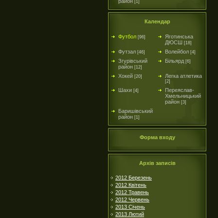
район
[1]
Календар
Футбол
Яготинська
[96]
ДЮСШ
[18]
Футзал
Волейбол
[46]
[4]
Згурівський
Більярд
[6]
район
[12]
Хокей
Легка атлетика
[20]
[2]
Шахи
Переяслав-
[4]
Хмельницький
район
[3]
Баришівський
район
[1]
Форма входу
Архів записів
2012 Березень
2012 Квітень
2012 Травень
2012 Червень
2013 Січень
2013 Лютий