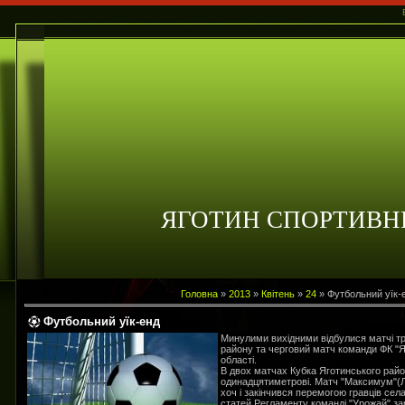
ЯГОТИН СПОРТИВН
Головна
»
2013
»
Квітень
»
24
» Футбольний уїк-
Футбольний уїк-енд
Минулими вихідними відбулися матчі тр
району та черговий матч команди ФК "Яг
області.
В двох матчах Кубка Яготинського райо
одинадцятиметрові. Матч "Максимум"(Л
хоч і закінчився перемогою гравців сел
статей Регламенту команді "Урожай" за