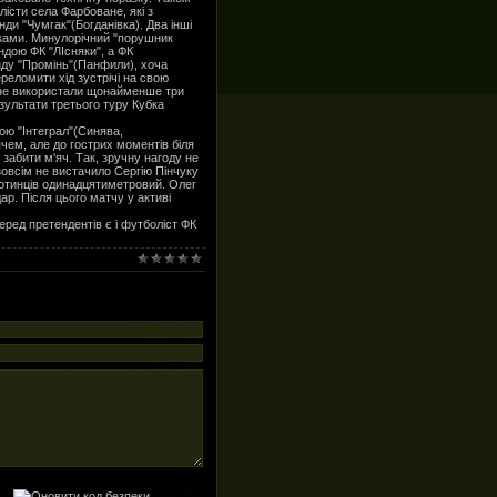
істи села Фарбоване, які з
ди "Чумгак"(Богданівка). Два інші
нками. Минулорічний "порушник
ндою ФК "ЛІсняки", а ФК
анду "Промінь"(Панфили), хоча
реломити хід зустрічі на свою
у не використали щонайменше три
езультати третього туру Кубка
дою "Інтеграл"(Синява,
ячем, але до гострих моментів біля
забити м'яч. Так, зручну нагоду не
зовсім не вистачило Сергію Пінчуку
готинців одинадцятиметровий. Олег
ар. Після цього матчу у активі
еред претендентів є і футболіст ФК