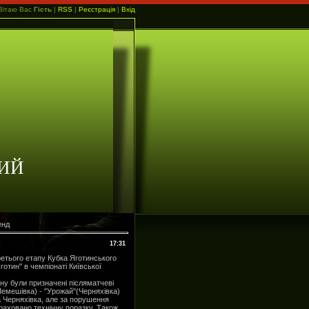
Вітаю Вас
Гість
|
RSS
|
Реєстрація
|
Вхід
ИЙ
енд
17:31
етього етапу Кубка Яготинського
отин" в чемпіонаті Київської
ну були призначені післяматчеві
емешівка) - "Урожай"(Черняхівка)
а Черняхівка, але за порушення
раховано технічну поразку. Також