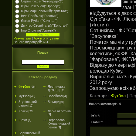
які по
Сергій Кукса("Автолідер-2")
Юрій Лазебнов("Прапор")
звані
Юрій Маршевський("Кристал")
відбудуться в двох с
Ілля Приймак("Газовик")
Супоївка - ФК "Лісн
Євген Рубан("Кристал")
(Яготин)
Дмитро Стовбчатий("Кристал"
Сотниківка - ФК "Сот
Ігор Стригун("Атлетік")
"Засупоївка"
Результати
|
Архів опитувань
Початок матчів у гру
Всього відповідей:
661
Переможці цих груп 
колективи, як ФК "К
Пошук
"Фарбоване", ФК "Ле
Відразу до чвертьф
володар Кубку.
Вирішальні матчі Ку
Категорії розділу
2012 року.
Футбол
Яготинська
Запрошуємо всіх вбо
[96]
ДЮСШ
[18]
Категорія
:
Футбол
|
Пер
Футзал
Волейбол
[46]
[4]
Згурівський
Більярд
[6]
Всього коментарів
:
0
район
[12]
Хокей
Легка атлетика
[20]
[2]
Ім`я *:
Шахи
Переяслав-
[4]
Email *:
Хмельницький
район
[3]
Баришівський