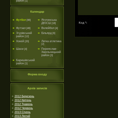
район
[1]
Календар
Футбол
Яготинська
[96]
Код *:
ДЮСШ
[18]
Футзал
Волейбол
[46]
[4]
Згурівський
Більярд
[6]
район
[12]
Хокей
Легка атлетика
[20]
[2]
Шахи
Переяслав-
[4]
Хмельницький
район
[3]
Баришівський
район
[1]
Форма входу
Архів записів
2012 Березень
2012 Квітень
2012 Травень
2012 Червень
2013 Січень
2013 Лютий