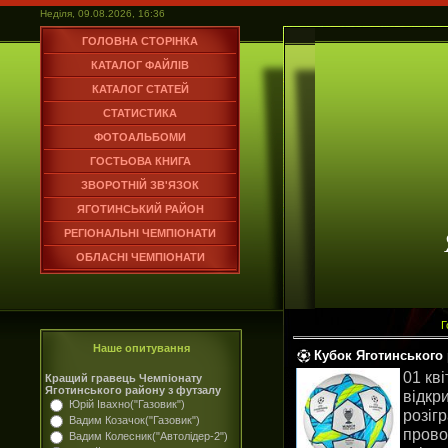
Неділя, 09.08.2026, 16:36
ГОЛОВНА СТОРІНКА
КАТАЛОГ ФАЙЛІВ
КАТАЛОГ СТАТЕЙ
СТАТИСТИКА
ФОТОАЛЬБОМИ
ГОСТЬОВА КНИГА
ЗВОРОТНІЙ ЗВ'ЯЗОК
ЯГОТИНСЬКИЙ РАЙОН
РЕГІОНАЛЬНІ ЧЕМПІОНАТИ
ОБЛАСНІ ЧЕМПІОНАТИ
Г
Наше опитування
Кубок Яготинського
01 кв
Кращий гравець Чемпіонату
Яготинського району з футзалу
відкр
Юрій Івахно("Газовик")
розіг
Вадим Козачок("Газовик")
прово
Вадим Колесник("Автолідер-2")