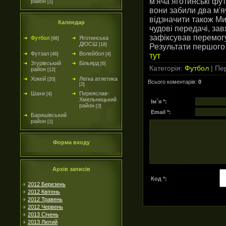
м'яча яготинські фу
район
[1]
вони забили два м'яч
відзначити також М
Календар
чудові передачі, за
зафіксував перемогу
Футбол
Яготинська
[96]
ДЮСШ
[18]
Результати першого 
Футзал
Волейбол
тут
[46]
[4]
Згурівський
Більярд
[6]
Категорія
:
Футбол
|
Пер
район
[12]
Хокей
Легка атлетика
[20]
Всього коментарів
:
0
[2]
Шахи
Переяслав-
[4]
Хмельницький
Ім`я *:
район
[3]
Email *:
Баришівський
район
[1]
Форма входу
Архів записів
Код *:
2012 Березень
2012 Квітень
2012 Травень
2012 Червень
2013 Січень
2013 Лютий