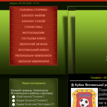
Неділя, 09.08.2026, 17:01
ГОЛОВНА СТОРІНКА
КАТАЛОГ ФАЙЛІВ
КАТАЛОГ СТАТЕЙ
СТАТИСТИКА
ФОТОАЛЬБОМИ
ГОСТЬОВА КНИГА
ЗВОРОТНІЙ ЗВ'ЯЗОК
ЯГОТИНСЬКИЙ РАЙОН
РЕГІОНАЛЬНІ ЧЕМПІОНАТИ
ОБЛАСНІ ЧЕМПІОНАТИ
Головна
»
20
Наше опитування
Кубок Яготинської р
Поки
Кращий гравець Чемпіонату
Яготинського району з футзалу
райо
Юрій Івахно("Газовик")
імен
Вадим Козачок("Газовик")
які 
Вадим Колесник("Автолідер-2")