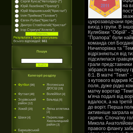
офф"
Сергій Кукса("Автолідер-2")
на в
Юрій Лазебнов("Прапор")
пост
Юрій Маршевський("Кристал")
зваж
Ілля Приймак("Газовик")
Євген Рубан("Кристал")
цукрозаводчани пред
Дмитро Стовбчатий("Кристал"
вихід з групи. В ін
Ігор Стригун("Атлетік")
Кулябівки "Обрій" - 
"Прапора" були найв
Результати
|
Архів опитувань
Всього відповідей:
661
команда сел Богдані
Ничипорівка та "Тем
Пошук
відрізняються від ти
підсилилася гравцям
грали представники
зібрався на першу г
6:1. В матчі "Темп" 
Категорії розділу
з кутового відкрив 
Футбол
Яготинська
поля, дуже рідко ко
[96]
ДЮСШ
[18]
матчу воротар "Темп
Футзал
Волейбол
[46]
[4]
м'яча подалі від вор
Згурівський
Більярд
[6]
вдалося, а на треті
район
[12]
до воріт. Перша поло
Хокей
Легка атлетика
[20]
активніше заграла к
[2]
гаряче. Спочатку го
Шахи
Переяслав-
[4]
Хмельницький
Микола Анатолійович
район
[3]
правого флангу заби
Баришівський