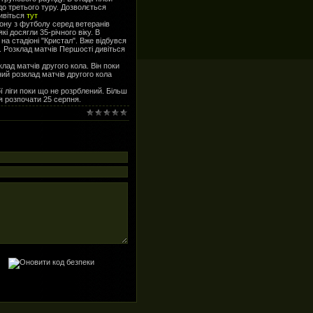
 до третього туру. Дозволється
дивіться
тут
ону з футболу серед ветеранів
кі досягли 35-річного віку. В
на стадіоні "Кристал". Вже відбувся
 Розклад матчів Першості дивіться
ад матчів другого кола. Він поки
ий розклад матчів другого кола
 ліги поки що не розрблений. Більш
я розпочати 25 серпня.