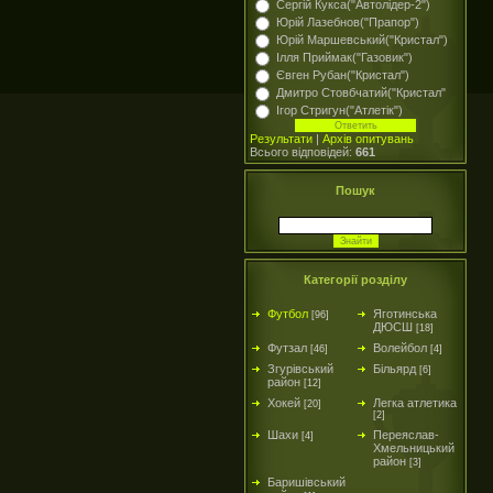
Сергій Кукса("Автолідер-2")
Юрій Лазебнов("Прапор")
Юрій Маршевський("Кристал")
Ілля Приймак("Газовик")
Євген Рубан("Кристал")
Дмитро Стовбчатий("Кристал"
Ігор Стригун("Атлетік")
Результати
|
Архів опитувань
Всього відповідей:
661
Пошук
Категорії розділу
Футбол
Яготинська
[96]
ДЮСШ
[18]
Футзал
Волейбол
[46]
[4]
Згурівський
Більярд
[6]
район
[12]
Хокей
Легка атлетика
[20]
[2]
Шахи
Переяслав-
[4]
Хмельницький
район
[3]
Баришівський