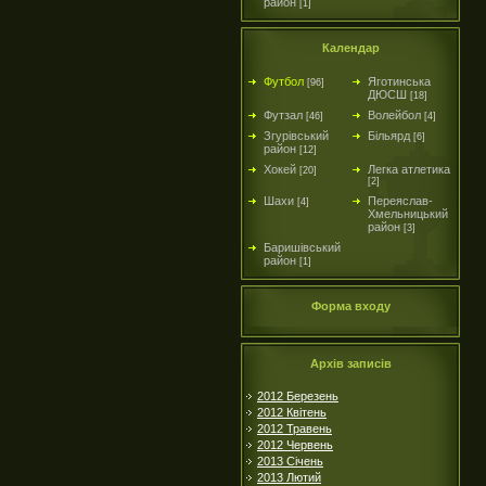
район
[1]
Календар
Футбол
Яготинська
[96]
ДЮСШ
[18]
Футзал
Волейбол
[46]
[4]
Згурівський
Більярд
[6]
район
[12]
Хокей
Легка атлетика
[20]
[2]
Шахи
Переяслав-
[4]
Хмельницький
район
[3]
Баришівський
район
[1]
Форма входу
Архів записів
2012 Березень
2012 Квітень
2012 Травень
2012 Червень
2013 Січень
2013 Лютий