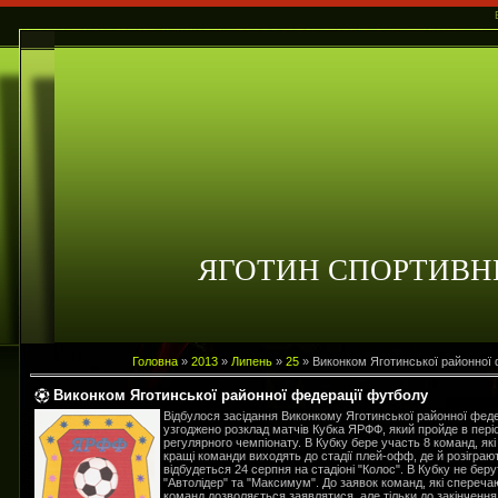
ЯГОТИН СПОРТИВН
Головна
»
2013
»
Липень
»
25
» Виконком Яготинської районної 
Виконком Яготинської районної федерації футболу
Відбулося засідання Виконкому Яготинської районної феде
узгоджено розклад матчів Кубка ЯРФФ, який пройде в періо
регулярного чемпіонату. В Кубку бере участь 8 команд, які р
кращі команди виходять до стадії плей-офф, де й розіграю
відбудеться 24 серпня на стадіоні "Колос". В Кубку не бер
"Автолідер" та "Максимум". До заявок команд, які спереча
команд дозволяється заявлятися, але тільки до закінчення 