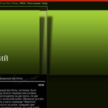
Вітаю Вас
Гість
|
RSS
|
Реєстрація
|
Вхід
ИЙ
федерації футболу
18:09
рації футболу, на якому було
д літньої перерви між колами
озподілені на дві групи, по дві
ть почесний кубок. Фінальна зустріч
уть участь команди "Фортуна",
ються за кубок, гравцям цим
групового раунду. В стадії плей-