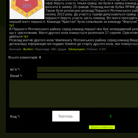
офф беруть участь тільки гравці, які були в заявці команд
вносити в заявку 25 гравців. Розклад матчів Кубка ЯРФФ 
Також було розписано розклад Першості Яготинського рай
сезону 2013 року. До участі у турнірі допускаються гравці, я
першості беруть участь шість команд. Всі матчі проходять 
перший матч першості. Команда "Кристал" була сильнішою за команду "Фортуна".
тут
В Першості Яготинського району серед команд першої ліги був затверджений розкл
що є орієнтовним. Матчі другого кола планується розпочати 17 серпня. Орієнтовн
дивіться
тут
Розклад матчів другого кола Чемпіонату Яготинського району серед команд Вищої
детальнішу інформацію ми подамо ближче до старту другого кола, яке плануєтьс
Категорія
:
Футбол
|
Переглядів
: 686 |
Додав
:
Yahotynsport
|
Рейтинг
:
0.0
/
0
Всього коментарів
:
0
Ім`я *:
Email *:
Код *: