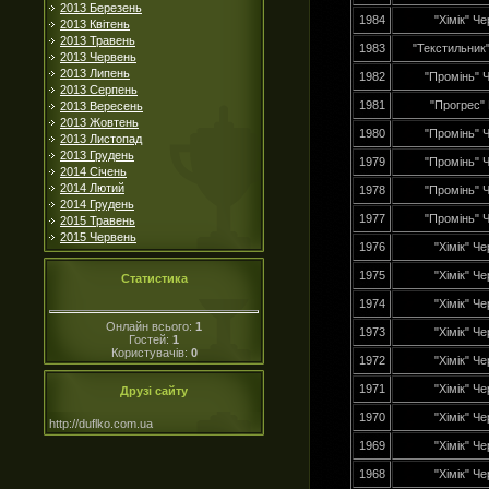
2013 Березень
1984
"Хімік" Че
2013 Квітень
2013 Травень
1983
"Текстильник"
2013 Червень
2013 Липень
1982
"Промінь" Ч
2013 Серпень
1981
"Прогрес"
2013 Вересень
2013 Жовтень
1980
"Промінь" Ч
2013 Листопад
2013 Грудень
1979
"Промінь" Ч
2014 Січень
2014 Лютий
1978
"Промінь" Ч
2014 Грудень
1977
"Промінь" Ч
2015 Травень
2015 Червень
1976
"Хімік" Че
1975
"Хімік" Че
Статистика
1974
"Хімік" Че
Онлайн всього:
1
1973
"Хімік" Че
Гостей:
1
Користувачів:
0
1972
"Хімік" Че
1971
"Хімік" Че
Друзі сайту
1970
"Хімік" Че
http://duflko.com.ua
1969
"Хімік" Че
1968
"Хімік" Че