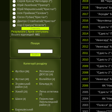
Сергій Кукса("Автолідер-2")
2019
ФК "Черні
Юрій Лазебнов("Прапор")
2018
"Фортуна" К
Юрій Маршевський("Кристал")
Ілля Приймак("Газовик")
2017
"Агродім" 
Євген Рубан("Кристал")
2016
"Фрунзівець
Дмитро Стовбчатий("Кристал"
Ігор Стригун("Атлетік")
2015
"Єдність" 
Результати
|
Архів опитувань
2014
"Єдність" 
Всього відповідей:
661
2013
"Авангард" К
Пошук
2012
"Авангард" К
2011
"Єдність-2"
2010
"Єдність-2"
Категорії розділу
2009
"Єдність-2"
Футбол
Яготинська
[96]
2008
"Єдність-2"
ДЮСШ
[18]
Футзал
Волейбол
2007
"Авангард" К
[46]
[4]
Згурівський
Більярд
[6]
2006
ФК "Ніж
район
[12]
Хокей
Легка атлетика
[20]
2005
"Єдність" 
[2]
2004
ФК "Ніж
Шахи
Переяслав-
[4]
Хмельницький
район
2003
"Полісся" Д
[3]
Баришівський
2002
"Факел-ГПЗ