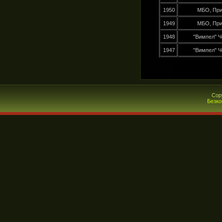
1950
МБО, При
1949
МБО, При
1948
"Вимпел" Че
1947
"Вимпел" Че
Cop
Безко