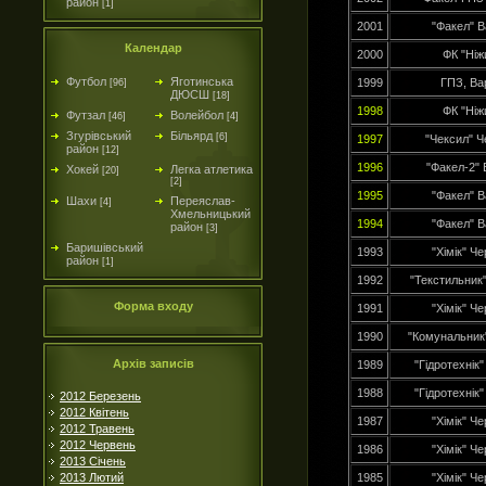
район
[1]
2001
"Факел" 
Календар
2000
ФК "Ніж
Футбол
Яготинська
1999
ГПЗ, Ва
[96]
ДЮСШ
[18]
1998
ФК "Ніж
Футзал
Волейбол
[46]
[4]
Згурівський
Більярд
[6]
1997
"Чексил" Че
район
[12]
1996
"Факел-2"
Хокей
Легка атлетика
[20]
[2]
1995
"Факел" 
Шахи
Переяслав-
[4]
Хмельницький
1994
"Факел" 
район
[3]
Баришівський
1993
"Хімік" Че
район
[1]
1992
"Текстильник"
Форма входу
1991
"Хімік" Че
1990
"Комунальник"
Архів записів
1989
"Гідротехнік"
1988
"Гідротехнік"
2012 Березень
2012 Квітень
1987
"Хімік" Че
2012 Травень
2012 Червень
1986
"Хімік" Че
2013 Січень
2013 Лютий
1985
"Хімік" Че