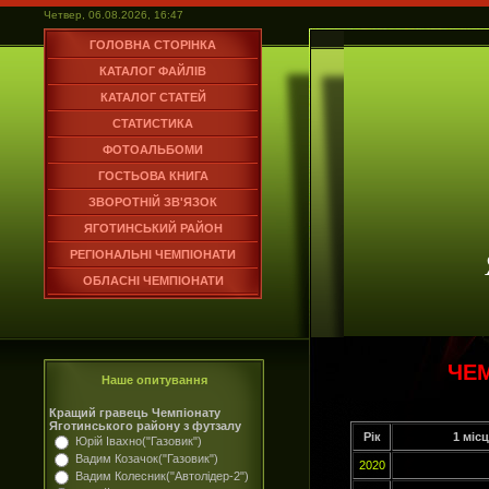
Четвер, 06.08.2026, 16:47
ГОЛОВНА СТОРІНКА
КАТАЛОГ ФАЙЛІВ
КАТАЛОГ СТАТЕЙ
СТАТИСТИКА
ФОТОАЛЬБОМИ
ГОСТЬОВА КНИГА
ЗВОРОТНІЙ ЗВ'ЯЗОК
ЯГОТИНСЬКИЙ РАЙОН
РЕГІОНАЛЬНІ ЧЕМПІОНАТИ
ОБЛАСНІ ЧЕМПІОНАТИ
ЧЕМ
Наше опитування
Кращий гравець Чемпіонату
Яготинського району з футзалу
Рік
1 міс
Юрій Івахно("Газовик")
Вадим Козачок("Газовик")
2020
Вадим Колесник("Автолідер-2")