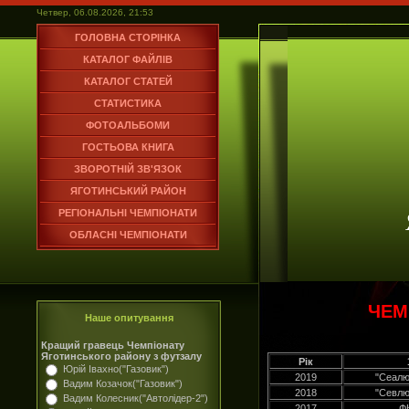
Четвер, 06.08.2026, 21:53
ГОЛОВНА СТОРІНКА
КАТАЛОГ ФАЙЛІВ
КАТАЛОГ СТАТЕЙ
СТАТИСТИКА
ФОТОАЛЬБОМИ
ГОСТЬОВА КНИГА
ЗВОРОТНІЙ ЗВ'ЯЗОК
ЯГОТИНСЬКИЙ РАЙОН
РЕГІОНАЛЬНІ ЧЕМПІОНАТИ
ОБЛАСНІ ЧЕМПІОНАТИ
ЧЕМ
Наше опитування
Кращий гравець Чемпіонату
Яготинського району з футзалу
Рік
Юрій Івахно("Газовик")
2019
"Сеалю
Вадим Козачок("Газовик")
2018
"Севлю
Вадим Колесник("Автолідер-2")
2017
Ф