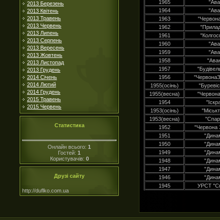
1965
"Ава
2013 Березень
1964
"Ава
2013 Квітень
2013 Травень
1963
"Червона
2013 Червень
1962
"Прила
2013 Липень
1961
"Колгос
2013 Серпень
1960
"Ава
2013 Вересень
1959
"Ава
2013 Жовтень
1958
"Ава
2013 Листопад
1957
"Будівел
2013 Грудень
2014 Січень
1956
"ЧервонаЗ
2014 Лютий
1955(осінь)
"Буревіс
2014 Грудень
1955(весна)
"Червона
2015 Травень
1954
"Іскр
2015 Червень
1953(осінь)
"Міськ
1953(весна)
"Спар
Статистика
1952
"Червона 
1951
"Дина
1950
"Дина
Онлайн всього:
1
1949
"Дина
Гостей:
1
Користувачів:
0
1948
"Дина
1947
"Дина
Друзі сайту
1946
"Дина
1945
УРСТ "С
http://duflko.com.ua