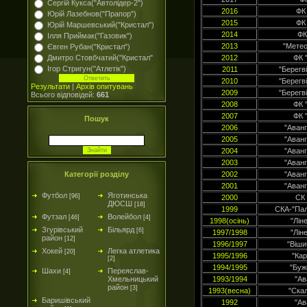
Сергій Кукса("Автолідер-2")
2016
ФК
Юрій Лазебнов("Прапор")
2015
ФК
Юрій Маршевський("Кристал")
2014
ФК
Ілля Приймак("Газовик")
2013
"Метео
Євген Рубан("Кристал")
Дмитро Стовбчатий("Кристал"
2012
ФК 
Ігор Стригун("Атлетік")
2011
"Берегв
2010
"Берегв
Результати
|
Архів опитувань
2009
"Берегв
Всього відповідей:
661
2008
ФК 
2007
ФК 
Пошук
2006
"Аван
2005
"Аван
2004
"Аван
2003
"Аван
Категорії розділу
2002
"Аван
2001
"Аван
Футбол
Яготинська
[96]
2000
СК
ДЮСШ
[18]
1999
СКА-"Пал
Футзал
Волейбол
[46]
[4]
1998(осінь)
"Лін
Згурівський
Більярд
[6]
1997/1998
"Лін
район
[12]
1996/1997
"Віши
Хокей
Легка атлетика
[20]
1995/1996
"Кар
[2]
1994/1995
"Буж
Шахи
Переяслав-
[4]
Хмельницький
1993/1994
"Ав
район
[3]
1993(весна)
"Ска
Баришівський
1992
"Ав