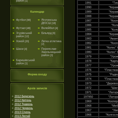
район
[1]
1991
"Ти
1990
"Керам
Календар
1989
"Керам
1988
"Керам
Футбол
Яготинська
[96]
1987
"Кооп
ДЮСШ
[18]
1986
"Кол
Футзал
Волейбол
[46]
[4]
1985
"Кол
Згурівський
Більярд
[6]
1984
"Керам
район
[12]
1983
"Аван
Хокей
Легка атлетика
[20]
1982
"Кооп
[2]
1981
"Колос"
Шахи
Переяслав-
[4]
Хмельницький
1980
"Колос"
район
[3]
1979
"Урож
Баришівський
1978
"Карп
район
[1]
1977
"Урож
1976
"Пластмас
Форма входу
1975
"Радв
1974
"Пластмас
1973
"Дерево
1972
"Шах
Архів записів
1971
"Латор
2012 Березень
197950
"Латор
2012 Квітень
1969
"Коопер
2012 Травень
1968
"Меб
2012 Червень
1967
"Хім
2013 Січень
1966
"Колгосп
2013 Лютий