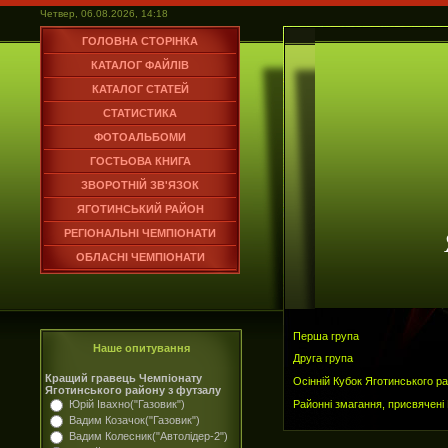
Четвер, 06.08.2026, 14:18
ГОЛОВНА СТОРІНКА
КАТАЛОГ ФАЙЛІВ
КАТАЛОГ СТАТЕЙ
СТАТИСТИКА
ФОТОАЛЬБОМИ
ГОСТЬОВА КНИГА
ЗВОРОТНІЙ ЗВ'ЯЗОК
ЯГОТИНСЬКИЙ РАЙОН
РЕГІОНАЛЬНІ ЧЕМПІОНАТИ
ОБЛАСНІ ЧЕМПІОНАТИ
Перша група
Наше опитування
Друга група
Кращий гравець Чемпіонату
Осінній Кубок Яготинського р
Яготинського району з футзалу
Районні змагання, присвячен
Юрій Івахно("Газовик")
Вадим Козачок("Газовик")
Вадим Колесник("Автолідер-2")