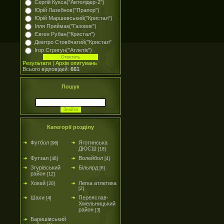
Сергій Кукса("Автолідер-2")
Юрій Лазебнов("Прапор")
Юрій Маршевський("Кристал")
Ілля Приймак("Газовик")
Євген Рубан("Кристал")
Дмитро Стовбчатий("Кристал"
Ігор Стригун("Атлетік")
Результати
|
Архів опитувань
Всього відповідей:
661
Пошук
Категорії розділу
Футбол
Яготинська
[96]
ДЮСШ
[18]
Футзал
Волейбол
[46]
[4]
Згурівський
Більярд
[6]
район
[12]
Хокей
Легка атлетика
[20]
[2]
Шахи
Переяслав-
[4]
Хмельницький
район
[3]
Баришівський