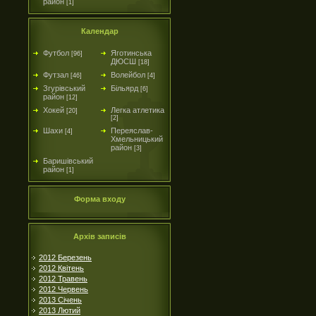
район
[1]
Календар
Футбол
Яготинська
[96]
ДЮСШ
[18]
Футзал
Волейбол
[46]
[4]
Згурівський
Більярд
[6]
район
[12]
Хокей
Легка атлетика
[20]
[2]
Шахи
Переяслав-
[4]
Хмельницький
район
[3]
Баришівський
район
[1]
Форма входу
Архів записів
2012 Березень
2012 Квітень
2012 Травень
2012 Червень
2013 Січень
2013 Лютий