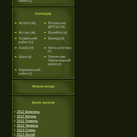
район
[1]
Календар
Футбол
Яготинська
[96]
ДЮСШ
[18]
Футзал
Волейбол
[46]
[4]
Згурівський
Більярд
[6]
район
[12]
Хокей
Легка атлетика
[20]
[2]
Шахи
Переяслав-
[4]
Хмельницький
район
[3]
Баришівський
район
[1]
Форма входу
Архів записів
2012 Березень
2012 Квітень
2012 Травень
2012 Червень
2013 Січень
2013 Лютий