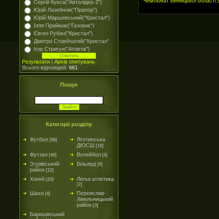
Чемпіонат Вінницької області 
Сергій Кукса("Автолідер-2")
Юрій Лазебнов("Прапор")
Юрій Маршевський("Кристал")
Ілля Приймак("Газовик")
Євген Рубан("Кристал")
Дмитро Стовбчатий("Кристал"
Ігор Стригун("Атлетік")
Результати
|
Архів опитувань
Всього відповідей:
661
Пошук
Категорії розділу
Футбол
Яготинська
[96]
ДЮСШ
[18]
Футзал
Волейбол
[46]
[4]
Згурівський
Більярд
[6]
район
[12]
Хокей
Легка атлетика
[20]
[2]
Шахи
Переяслав-
[4]
Хмельницький
район
[3]
Баришівський