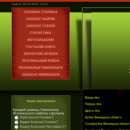
Неділя, 09.08.2026, 16:21
ГОЛОВНА СТОРІНКА
КАТАЛОГ ФАЙЛІВ
КАТАЛОГ СТАТЕЙ
СТАТИСТИКА
ФОТОАЛЬБОМИ
ГОСТЬОВА КНИГА
ЗВОРОТНІЙ ЗВ'ЯЗОК
ЯГОТИНСЬКИЙ РАЙОН
РЕГІОНАЛЬНІ ЧЕМПІОНАТИ
ОБЛАСНІ ЧЕМПІОНАТИ
Вища ліга
Наше опитування
Перша ліга
Кращий гравець Чемпіонату
Друга ліга
Яготинського району з футзалу
Кубок Вінницької області
Юрій Івахно("Газовик")
Вадим Козачок("Газовик")
Суперкубок Вінницької област
Вадим Колесник("Автолідер-2")